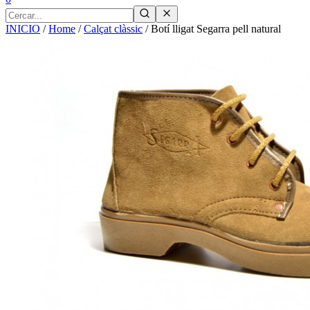
INICIO
/
Home
/
Calçat clàssic
/
Botí lligat Segarra pell natural