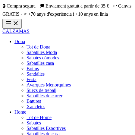
🔒 Compra segura · 🚚 Enviament gratuït a partir de 35 € · ↩️ Canvis
GRATIS · ⭐ +70 anys d'experiència i +10 anys en línia
CALZAMAS
Dona
Tot de Dona
Sabatilles Moda
Sabates còmodes
Sabatilles casa
Botins
Sandàlies
Festa
Avarques Menorquines
Suecs de treball
Sabatilles de carrer
Batures
Xancletes
Home
Tot de Home
Sabates
Sabatilles Esportives
Sabatilles de casa