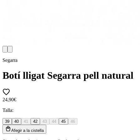
Segarra
Botí lligat Segarra pell natural
24,90€
Talla:
39
40
41
42
43
44
45
46
Afegir a la cistella