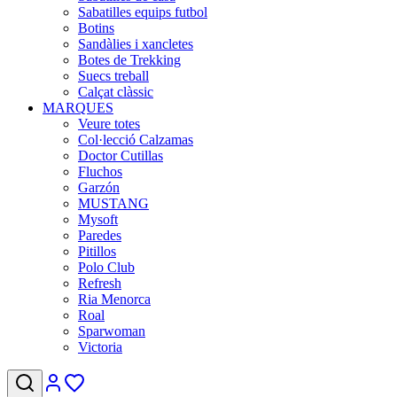
Sabatilles equips futbol
Botins
Sandàlies i xancletes
Botes de Trekking
Suecs treball
Calçat clàssic
MARQUES
Veure totes
Col·lecció Calzamas
Doctor Cutillas
Fluchos
Garzón
MUSTANG
Mysoft
Paredes
Pitillos
Polo Club
Refresh
Ria Menorca
Roal
Sparwoman
Victoria