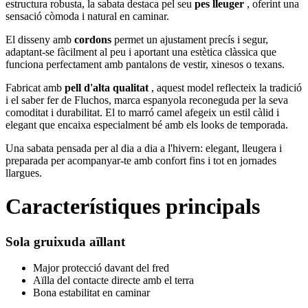
estructura robusta, la sabata destaca pel seu
pes lleuger
, oferint una
sensació còmoda i natural en caminar.
El disseny amb
cordons
permet un ajustament precís i segur,
adaptant-se fàcilment al peu i aportant una estètica clàssica que
funciona perfectament amb pantalons de vestir, xinesos o texans.
Fabricat amb
pell d'alta qualitat
, aquest model reflecteix la tradició
i el saber fer de Fluchos, marca espanyola reconeguda per la seva
comoditat i durabilitat. El to marró camel afegeix un estil càlid i
elegant que encaixa especialment bé amb els looks de temporada.
Una sabata pensada per al dia a dia a l'hivern: elegant, lleugera i
preparada per acompanyar-te amb confort fins i tot en jornades
llargues.
Característiques principals
Sola gruixuda aïllant
Major protecció davant del fred
Aïlla del contacte directe amb el terra
Bona estabilitat en caminar