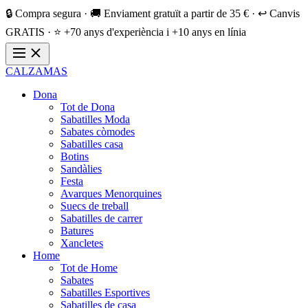
🔒 Compra segura · 🚚 Enviament gratuït a partir de 35 € · ↩️ Canvis
GRATIS · ⭐ +70 anys d'experiència i +10 anys en línia
CALZAMAS
Dona
Tot de Dona
Sabatilles Moda
Sabates còmodes
Sabatilles casa
Botins
Sandàlies
Festa
Avarques Menorquines
Suecs de treball
Sabatilles de carrer
Batures
Xancletes
Home
Tot de Home
Sabates
Sabatilles Esportives
Sabatilles de casa