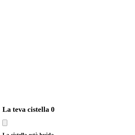
La teva cistella
0
La cistella està buida.