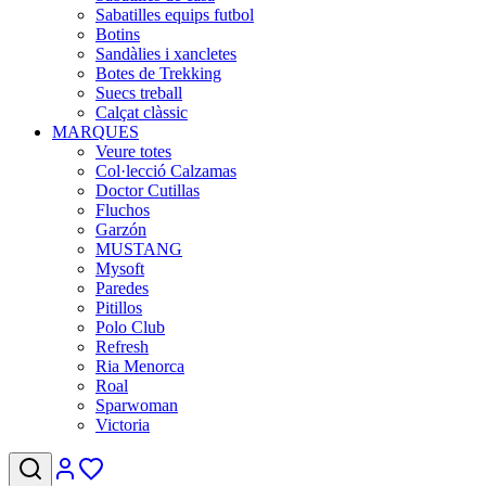
Sabatilles equips futbol
Botins
Sandàlies i xancletes
Botes de Trekking
Suecs treball
Calçat clàssic
MARQUES
Veure totes
Col·lecció Calzamas
Doctor Cutillas
Fluchos
Garzón
MUSTANG
Mysoft
Paredes
Pitillos
Polo Club
Refresh
Ria Menorca
Roal
Sparwoman
Victoria