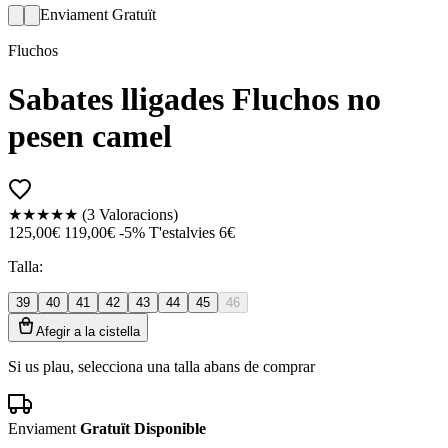
Enviament Gratuït
Fluchos
Sabates lligades Fluchos no
pesen camel
★★★★★
(3 Valoracions)
125,00€
119,00€
-5%
T'estalvies 6€
Talla:
39
40
41
42
43
44
45
46
Afegir a la cistella
Si us plau, selecciona una talla abans de comprar
Enviament
Gratuït Disponible