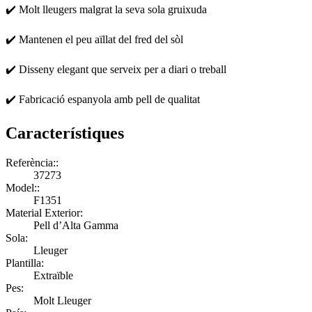
✔️ Molt lleugers malgrat la seva sola gruixuda
✔️ Mantenen el peu aïllat del fred del sòl
✔️ Disseny elegant que serveix per a diari o treball
✔️ Fabricació espanyola amb pell de qualitat
Característiques
Referència::
37273
Model::
F1351
Material Exterior:
Pell d’Alta Gamma
Sola:
Lleuger
Plantilla:
Extraïble
Pes:
Molt Lleuger