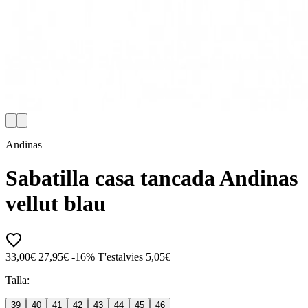
Andinas
Sabatilla casa tancada Andinas
vellut blau
33,00€
27,95€
-16%
T'estalvies 5,05€
Talla:
39
40
41
42
43
44
45
46