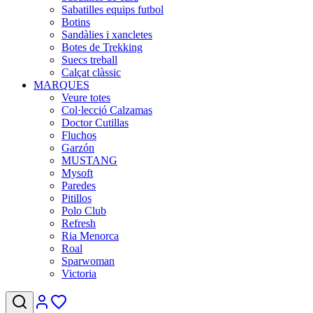
Sabatilles equips futbol
Botins
Sandàlies i xancletes
Botes de Trekking
Suecs treball
Calçat clàssic
MARQUES
Veure totes
Col·lecció Calzamas
Doctor Cutillas
Fluchos
Garzón
MUSTANG
Mysoft
Paredes
Pitillos
Polo Club
Refresh
Ria Menorca
Roal
Sparwoman
Victoria