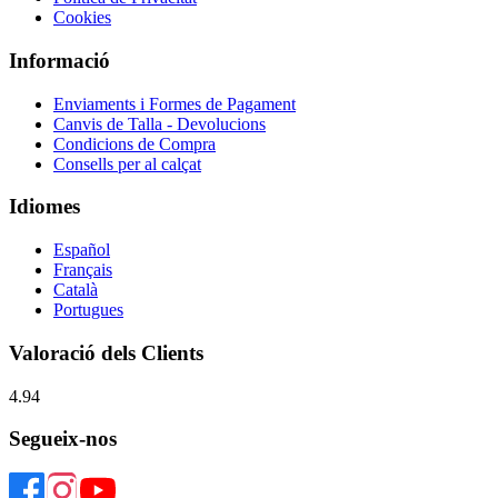
Cookies
Informació
Enviaments i Formes de Pagament
Canvis de Talla - Devolucions
Condicions de Compra
Consells per al calçat
Idiomes
Español
Français
Català
Portugues
Valoració dels Clients
4.94
Segueix-nos