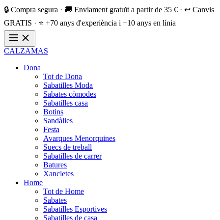
🔒 Compra segura · 🚚 Enviament gratuït a partir de 35 € · ↩️ Canvis
GRATIS · ⭐ +70 anys d'experiència i +10 anys en línia
CALZAMAS
Dona
Tot de Dona
Sabatilles Moda
Sabates còmodes
Sabatilles casa
Botins
Sandàlies
Festa
Avarques Menorquines
Suecs de treball
Sabatilles de carrer
Batures
Xancletes
Home
Tot de Home
Sabates
Sabatilles Esportives
Sabatilles de casa