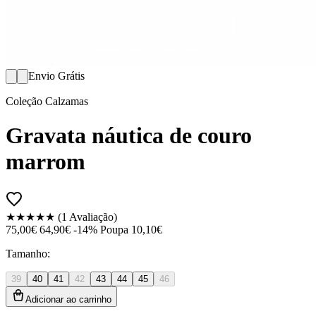
Envio Grátis
Coleção Calzamas
Gravata náutica de couro
marrom
★★★★★
(1 Avaliação)
75,00€
64,90€
-14%
Poupa 10,10€
Tamanho:
39
40
41
42
43
44
45
46
Adicionar ao carrinho