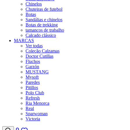
Chinelos
Chuteiras de futebol
Botas
Sandálias e chinelos
Botas de trekking
tamancos de trabalho
Calçado clássico
MARCAS
Ver todas
Coleção Calzamas
Doctor Cutillas
Fluchos
Garzón
MUSTANG
Mysoft
Paredes
Pitillos
Polo Club
Refresh
Ria Menorca
Real
Sparwoman
Victoria