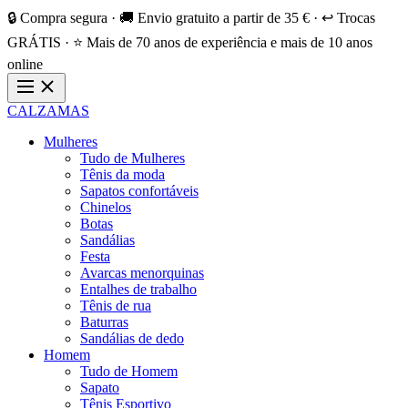
🔒 Compra segura · 🚚 Envio gratuito a partir de 35 € · ↩️ Trocas
GRÁTIS · ⭐ Mais de 70 anos de experiência e mais de 10 anos
online
CALZAMAS
Mulheres
Tudo de Mulheres
Tênis da moda
Sapatos confortáveis
Chinelos
Botas
Sandálias
Festa
Avarcas menorquinas
Entalhes de trabalho
Tênis de rua
Baturras
Sandálias de dedo
Homem
Tudo de Homem
Sapato
Tênis Esportivo