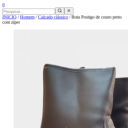
0
INICIO
/
Homem
/
Calçado clássico
/
Bota Postigo de couro preto
com zíper