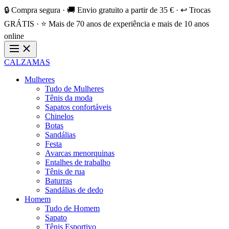
🔒 Compra segura · 🚚 Envio gratuito a partir de 35 € · ↩️ Trocas
GRÁTIS · ⭐ Mais de 70 anos de experiência e mais de 10 anos
online
CALZAMAS
Mulheres
Tudo de Mulheres
Tênis da moda
Sapatos confortáveis
Chinelos
Botas
Sandálias
Festa
Avarcas menorquinas
Entalhes de trabalho
Tênis de rua
Baturras
Sandálias de dedo
Homem
Tudo de Homem
Sapato
Tênis Esportivo