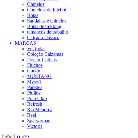
Chinelos
Chuteiras de futebol
Botas
Sandálias e chinelos
Botas de trekking
tamancos de trabalho
Calçado clássico
MARCAS
Ver todas
Coleção Calzamas
Doctor Cutillas
Fluchos
Garzón
MUSTANG
Mysoft
Paredes
Pitillos
Polo Club
Refresh
Ria Menorca
Real
Sparwoman
Victoria