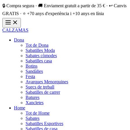
🔒 Compra segura · 🚚 Enviament gratuït a partir de 35 € · ↩️ Canvis
GRATIS · ⭐ +70 anys d'experiència i +10 anys en línia
CALZAMAS
Dona
Tot de Dona
Sabatilles Moda
Sabates còmodes
Sabatilles casa
Botins
Sandàlies
Festa
Avarques Menorquines
Suecs de treball
Sabatilles de carrer
Batures
Xancletes
Home
Tot de Home
Sabates
Sabatilles Esportives
Sabatilles de casa