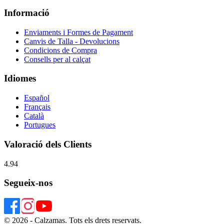
Informació
Enviaments i Formes de Pagament
Canvis de Talla - Devolucions
Condicions de Compra
Consells per al calçat
Idiomes
Español
Français
Català
Portugues
Valoració dels Clients
4.94
Segueix-nos
© 2026 - Calzamas. Tots els drets reservats.