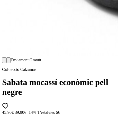
Enviament Gratuït
Col·lecció Calzamas
Sabata mocassí econòmic pell
negre
45,90€
39,90€
-14%
T'estalvies 6€