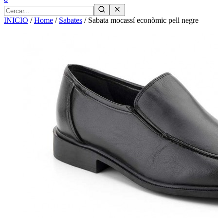
INICIO
/
Home
/
Sabates
/
Sabata mocassí econòmic pell negre