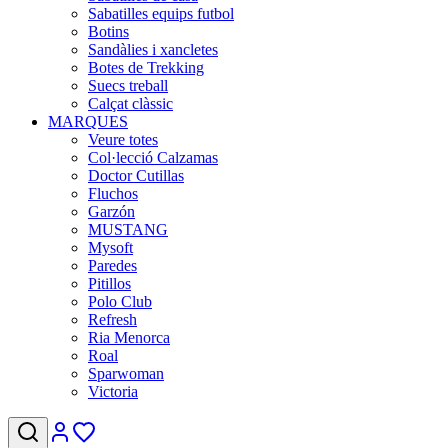
Sabatilles equips futbol
Botins
Sandàlies i xancletes
Botes de Trekking
Suecs treball
Calçat clàssic
MARQUES
Veure totes
Col·lecció Calzamas
Doctor Cutillas
Fluchos
Garzón
MUSTANG
Mysoft
Paredes
Pitillos
Polo Club
Refresh
Ria Menorca
Roal
Sparwoman
Victoria