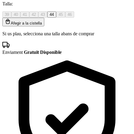
Talla:
39
40
41
42
43
44
45
46
Afegir a la cistella
Si us plau, selecciona una talla abans de comprar
Enviament
Gratuït Disponible