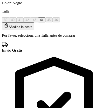
Color:
Negro
Talla:
39
40
41
42
43
44
45
46
Añadir a la cesta
Por favor, selecciona una Talla antes de comprar
Envío
Gratis