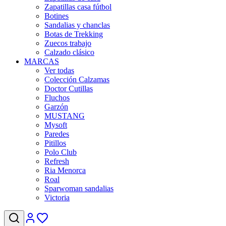
Zapatillas casa fútbol
Botines
Sandalias y chanclas
Botas de Trekking
Zuecos trabajo
Calzado clásico
MARCAS
Ver todas
Colección Calzamas
Doctor Cutillas
Fluchos
Garzón
MUSTANG
Mysoft
Paredes
Pitillos
Polo Club
Refresh
Ria Menorca
Roal
Sparwoman sandalias
Victoria