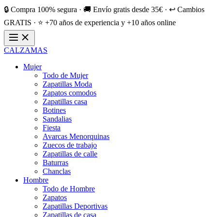
🔒 Compra 100% segura · 🚚 Envío gratis desde 35€ · ↩️ Cambios
GRATIS · ⭐ +70 años de experiencia y +10 años online
CALZAMAS
Mujer
Todo de Mujer
Zapatillas Moda
Zapatos comodos
Zapatillas casa
Botines
Sandalias
Fiesta
Avarcas Menorquinas
Zuecos de trabajo
Zapatillas de calle
Baturras
Chanclas
Hombre
Todo de Hombre
Zapatos
Zapatillas Deportivas
Zapatillas de casa