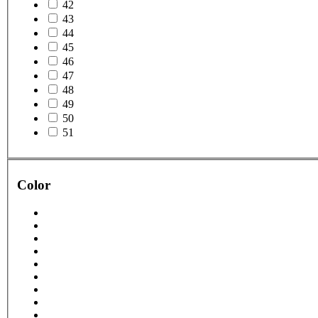
42
43
44
45
46
47
48
49
50
51
Color