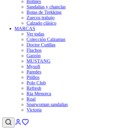
Botines
Sandalias y chanclas
Botas de Trekking
Zuecos trabajo
Calzado clásico
MARCAS
Ver todas
Colección Calzamas
Doctor Cutillas
Fluchos
Garzón
MUSTANG
Mysoft
Paredes
Pitillos
Polo Club
Refresh
Ria Menorca
Roal
Sparwoman sandalias
Victoria