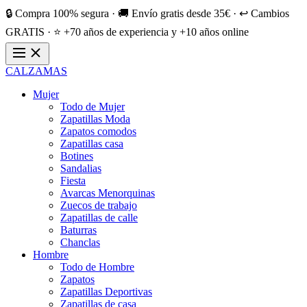
🔒 Compra 100% segura · 🚚 Envío gratis desde 35€ · ↩️ Cambios
GRATIS · ⭐ +70 años de experiencia y +10 años online
CALZAMAS
Mujer
Todo de Mujer
Zapatillas Moda
Zapatos comodos
Zapatillas casa
Botines
Sandalias
Fiesta
Avarcas Menorquinas
Zuecos de trabajo
Zapatillas de calle
Baturras
Chanclas
Hombre
Todo de Hombre
Zapatos
Zapatillas Deportivas
Zapatillas de casa