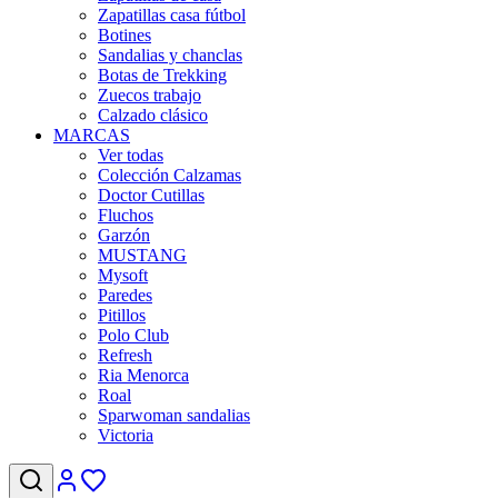
Zapatillas casa fútbol
Botines
Sandalias y chanclas
Botas de Trekking
Zuecos trabajo
Calzado clásico
MARCAS
Ver todas
Colección Calzamas
Doctor Cutillas
Fluchos
Garzón
MUSTANG
Mysoft
Paredes
Pitillos
Polo Club
Refresh
Ria Menorca
Roal
Sparwoman sandalias
Victoria