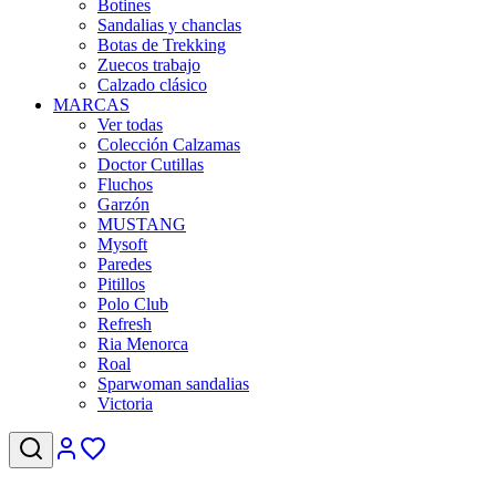
Botines
Sandalias y chanclas
Botas de Trekking
Zuecos trabajo
Calzado clásico
MARCAS
Ver todas
Colección Calzamas
Doctor Cutillas
Fluchos
Garzón
MUSTANG
Mysoft
Paredes
Pitillos
Polo Club
Refresh
Ria Menorca
Roal
Sparwoman sandalias
Victoria