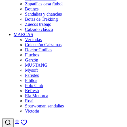
Zapatillas casa fútbol
Botines
Sandalias y chanclas
Botas de Trekking
Zuecos trabajo
Calzado clásico
MARCAS
Ver todas
Colección Calzamas
Doctor Cutillas
Fluchos
Garzón
MUSTANG
Mysoft
Paredes
Pitillos
Polo Club
Refresh
Ria Menorca
Roal
Sparwoman sandalias
Victoria