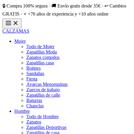
🔒 Compra 100% segura · 🚚 Envío gratis desde 35€ · ↩️ Cambios
GRATIS · ⭐ +70 años de experiencia y +10 años online
CALZAMAS
Mujer
Todo de Mujer
Zapatillas Moda
Zapatos comodos
Zapatillas casa
Botines
Sandalias
Fiesta
Avarcas Menorquinas
Zuecos de trabajo
Zapatillas de calle
Baturras
Chanclas
Hombre
Todo de Hombre
Zapatos
Zapatillas Deportivas
Zapatillas de casa