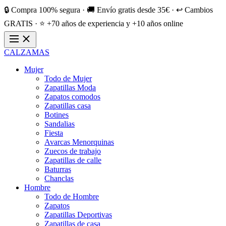
🔒 Compra 100% segura · 🚚 Envío gratis desde 35€ · ↩️ Cambios
GRATIS · ⭐ +70 años de experiencia y +10 años online
CALZAMAS
Mujer
Todo de Mujer
Zapatillas Moda
Zapatos comodos
Zapatillas casa
Botines
Sandalias
Fiesta
Avarcas Menorquinas
Zuecos de trabajo
Zapatillas de calle
Baturras
Chanclas
Hombre
Todo de Hombre
Zapatos
Zapatillas Deportivas
Zapatillas de casa