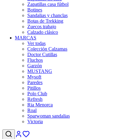
Zapatillas casa fútbol
Botines
Sandalias y chanclas
Botas de Trekking
Zuecos trabajo
Calzado clásico
MARCAS
Ver todas
Colección Calzamas
Doctor Cutillas
Fluchos
Garzón
MUSTANG
Mysoft
Paredes
Pitillos
Polo Club
Refresh
Ria Menorca
Roal
Sparwoman sandalias
Victoria