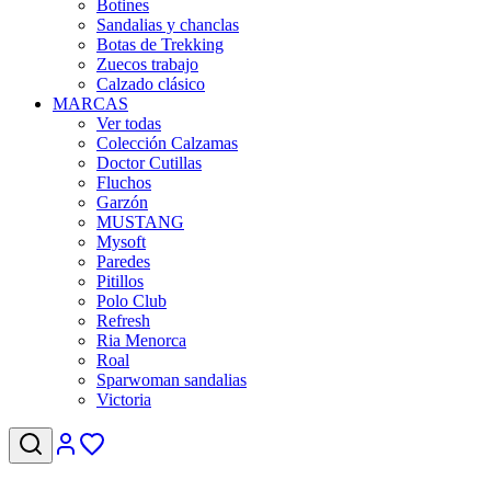
Botines
Sandalias y chanclas
Botas de Trekking
Zuecos trabajo
Calzado clásico
MARCAS
Ver todas
Colección Calzamas
Doctor Cutillas
Fluchos
Garzón
MUSTANG
Mysoft
Paredes
Pitillos
Polo Club
Refresh
Ria Menorca
Roal
Sparwoman sandalias
Victoria