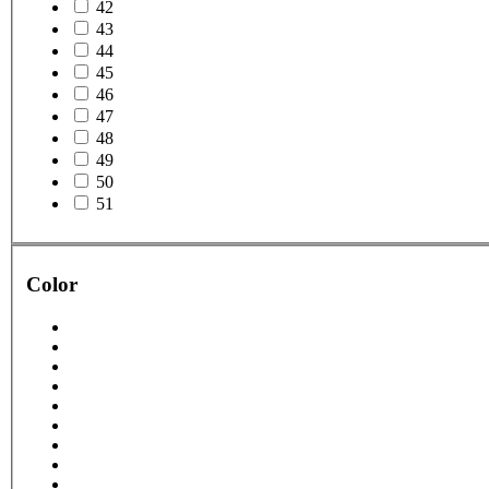
42
43
44
45
46
47
48
49
50
51
Color