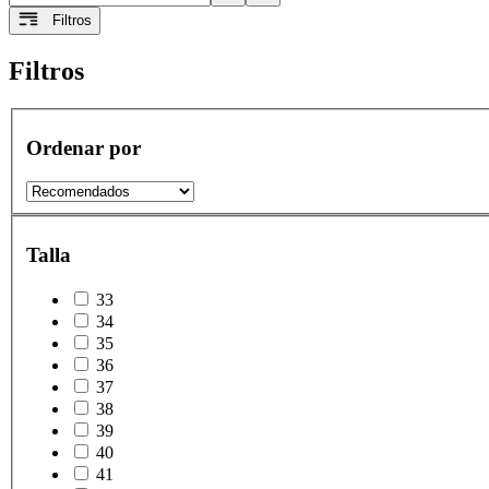
Filtros
Filtros
Ordenar por
Talla
33
34
35
36
37
38
39
40
41