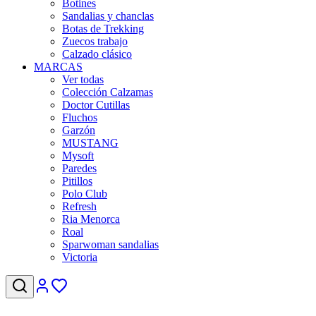
Botines
Sandalias y chanclas
Botas de Trekking
Zuecos trabajo
Calzado clásico
MARCAS
Ver todas
Colección Calzamas
Doctor Cutillas
Fluchos
Garzón
MUSTANG
Mysoft
Paredes
Pitillos
Polo Club
Refresh
Ria Menorca
Roal
Sparwoman sandalias
Victoria