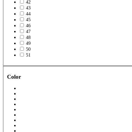
42
43
44
45
46
47
48
49
50
51
Color