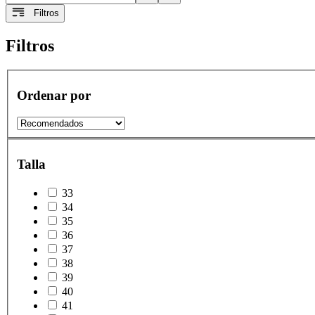
Filtros
Filtros
Ordenar por
Talla
33
34
35
36
37
38
39
40
41