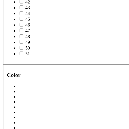
42
43
44
45
46
47
48
49
50
51
Color