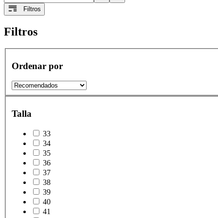
Filtros
Filtros
Ordenar por
Talla
33
34
35
36
37
38
39
40
41