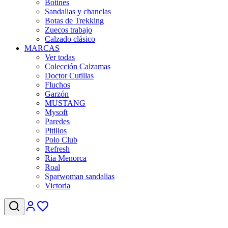
Botines
Sandalias y chanclas
Botas de Trekking
Zuecos trabajo
Calzado clásico
MARCAS
Ver todas
Colección Calzamas
Doctor Cutillas
Fluchos
Garzón
MUSTANG
Mysoft
Paredes
Pitillos
Polo Club
Refresh
Ria Menorca
Roal
Sparwoman sandalias
Victoria