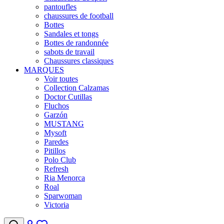
pantoufles
chaussures de football
Bottes
Sandales et tongs
Bottes de randonnée
sabots de travail
Chaussures classiques
MARQUES
Voir toutes
Collection Calzamas
Doctor Cutillas
Fluchos
Garzón
MUSTANG
Mysoft
Paredes
Pitillos
Polo Club
Refresh
Ria Menorca
Roal
Sparwoman
Victoria