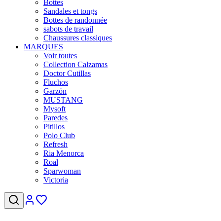
Bottes
Sandales et tongs
Bottes de randonnée
sabots de travail
Chaussures classiques
MARQUES
Voir toutes
Collection Calzamas
Doctor Cutillas
Fluchos
Garzón
MUSTANG
Mysoft
Paredes
Pitillos
Polo Club
Refresh
Ria Menorca
Roal
Sparwoman
Victoria