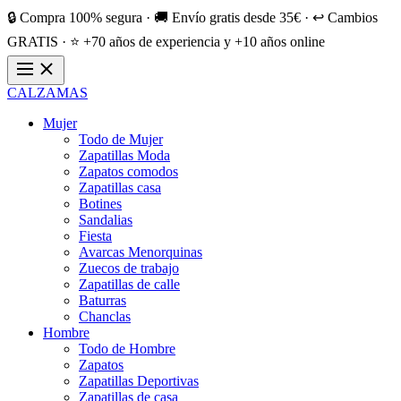
🔒 Compra 100% segura · 🚚 Envío gratis desde 35€ · ↩️ Cambios
GRATIS · ⭐ +70 años de experiencia y +10 años online
CALZAMAS
Mujer
Todo de Mujer
Zapatillas Moda
Zapatos comodos
Zapatillas casa
Botines
Sandalias
Fiesta
Avarcas Menorquinas
Zuecos de trabajo
Zapatillas de calle
Baturras
Chanclas
Hombre
Todo de Hombre
Zapatos
Zapatillas Deportivas
Zapatillas de casa