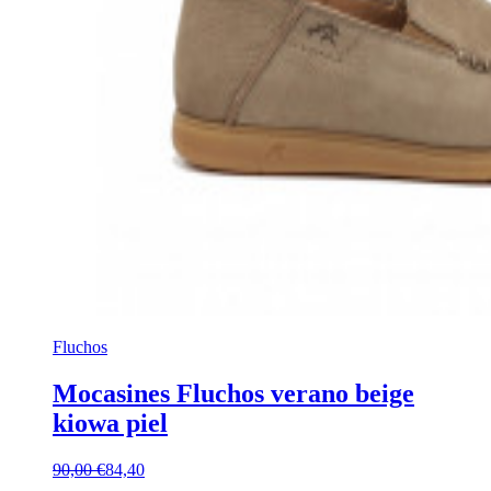
Fluchos
Mocasines Fluchos verano beige
kiowa piel
90,00 €
84,40