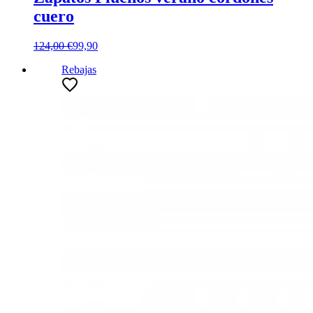
cuero
124,00 €
99,90
Rebajas