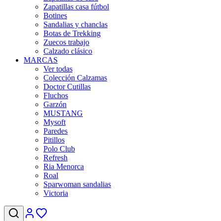
Zapatillas casa fútbol
Botines
Sandalias y chanclas
Botas de Trekking
Zuecos trabajo
Calzado clásico
MARCAS
Ver todas
Colección Calzamas
Doctor Cutillas
Fluchos
Garzón
MUSTANG
Mysoft
Paredes
Pitillos
Polo Club
Refresh
Ria Menorca
Roal
Sparwoman sandalias
Victoria