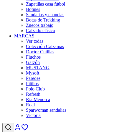
Zapatillas casa fútbol
Botines
Sandalias y chanclas
Botas de Trekking
Zuecos trabajo
Calzado clásico
MARCAS
Ver todas
Colección Calzamas
Doctor Cutillas
Fluchos
Garzón
MUSTANG
Mysoft
Paredes
Pitillos
Polo Club
Refresh
Ria Menorca
Roal
Sparwoman sandalias
Victoria