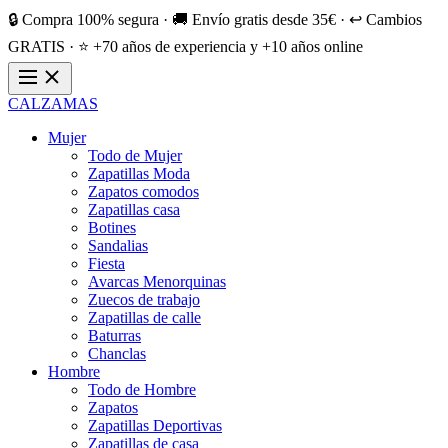
🔒 Compra 100% segura · 🚚 Envío gratis desde 35€ · ↩️ Cambios
GRATIS · ⭐ +70 años de experiencia y +10 años online
CALZAMAS
Mujer
Todo de Mujer
Zapatillas Moda
Zapatos comodos
Zapatillas casa
Botines
Sandalias
Fiesta
Avarcas Menorquinas
Zuecos de trabajo
Zapatillas de calle
Baturras
Chanclas
Hombre
Todo de Hombre
Zapatos
Zapatillas Deportivas
Zapatillas de casa