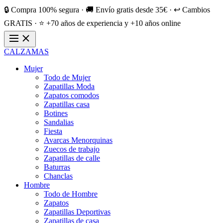
🔒 Compra 100% segura · 🚚 Envío gratis desde 35€ · ↩️ Cambios
GRATIS · ⭐ +70 años de experiencia y +10 años online
CALZAMAS
Mujer
Todo de Mujer
Zapatillas Moda
Zapatos comodos
Zapatillas casa
Botines
Sandalias
Fiesta
Avarcas Menorquinas
Zuecos de trabajo
Zapatillas de calle
Baturras
Chanclas
Hombre
Todo de Hombre
Zapatos
Zapatillas Deportivas
Zapatillas de casa