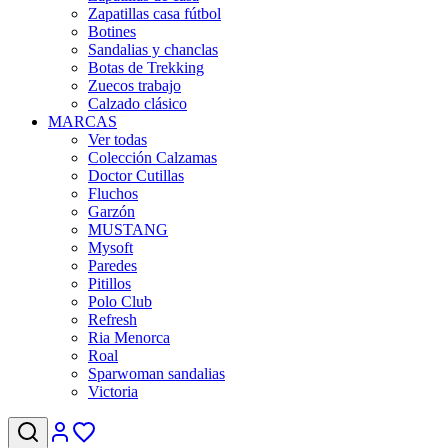
Zapatillas casa fútbol
Botines
Sandalias y chanclas
Botas de Trekking
Zuecos trabajo
Calzado clásico
MARCAS
Ver todas
Colección Calzamas
Doctor Cutillas
Fluchos
Garzón
MUSTANG
Mysoft
Paredes
Pitillos
Polo Club
Refresh
Ria Menorca
Roal
Sparwoman sandalias
Victoria