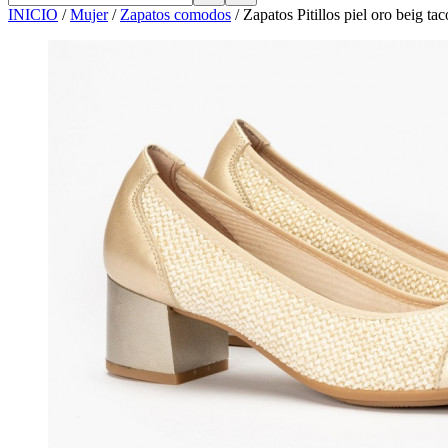
INICIO
/
Mujer
/
Zapatos comodos
/
Zapatos Pitillos piel oro beig t