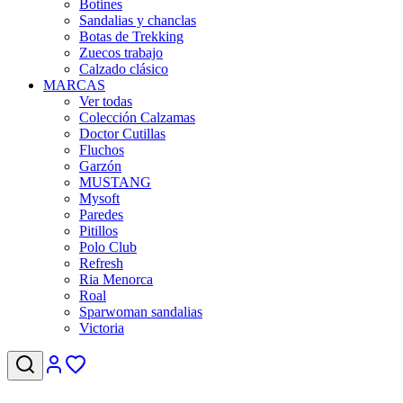
Botines
Sandalias y chanclas
Botas de Trekking
Zuecos trabajo
Calzado clásico
MARCAS
Ver todas
Colección Calzamas
Doctor Cutillas
Fluchos
Garzón
MUSTANG
Mysoft
Paredes
Pitillos
Polo Club
Refresh
Ria Menorca
Roal
Sparwoman sandalias
Victoria