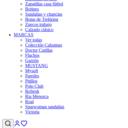
Zapatillas casa fútbol
Botines
Sandalias y chanclas
Botas de Trekking
Zuecos trabajo
Calzado clásico
MARCAS
Ver todas
Colección Calzamas
Doctor Cutillas
Fluchos
Garzón
MUSTANG
Mysoft
Paredes
Pitillos
Polo Club
Refresh
Ria Menorca
Roal
Sparwoman sandalias
Victoria