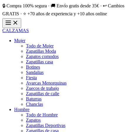
🔒 Compra 100% segura · 🚚 Envío gratis desde 35€ · ↩️ Cambios
GRATIS · ⭐ +70 años de experiencia y +10 años online
CALZAMAS
Mujer
Todo de Mujer
Zapatillas Moda
Zapatos comodos
Zapatillas casa
Botines
Sandalias
Fiesta
Avarcas Menorquinas
Zuecos de trabajo
Zapatillas de calle
Baturras
Chanclas
Hombre
Todo de Hombre
Zapatos
Zapatillas Deportivas
Zapatillas de casa