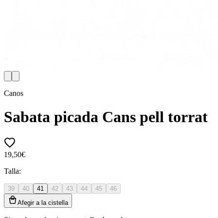
Canos
Sabata picada Cans pell torrat
19,50€
Talla:
39
40
41
42
43
44
45
46
Afegir a la cistella