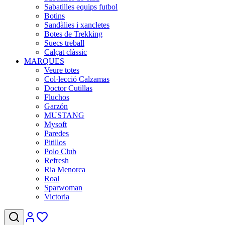
Sabatilles equips futbol
Botins
Sandàlies i xancletes
Botes de Trekking
Suecs treball
Calçat clàssic
MARQUES
Veure totes
Col·lecció Calzamas
Doctor Cutillas
Fluchos
Garzón
MUSTANG
Mysoft
Paredes
Pitillos
Polo Club
Refresh
Ria Menorca
Roal
Sparwoman
Victoria