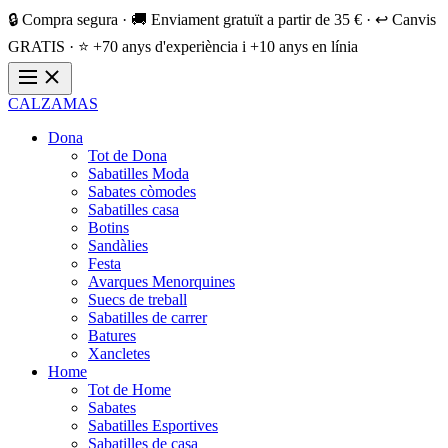
🔒 Compra segura · 🚚 Enviament gratuït a partir de 35 € · ↩️ Canvis
GRATIS · ⭐ +70 anys d'experiència i +10 anys en línia
CALZAMAS
Dona
Tot de Dona
Sabatilles Moda
Sabates còmodes
Sabatilles casa
Botins
Sandàlies
Festa
Avarques Menorquines
Suecs de treball
Sabatilles de carrer
Batures
Xancletes
Home
Tot de Home
Sabates
Sabatilles Esportives
Sabatilles de casa