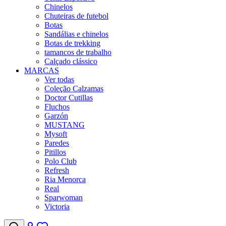
Chinelos
Chuteiras de futebol
Botas
Sandálias e chinelos
Botas de trekking
tamancos de trabalho
Calçado clássico
MARCAS
Ver todas
Coleção Calzamas
Doctor Cutillas
Fluchos
Garzón
MUSTANG
Mysoft
Paredes
Pitillos
Polo Club
Refresh
Ria Menorca
Real
Sparwoman
Victoria