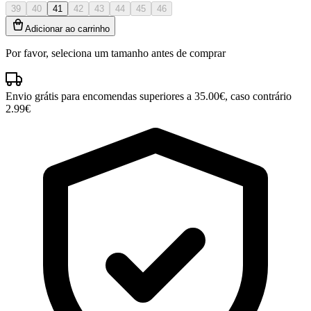
39
40
41
42
43
44
45
46
Adicionar ao carrinho
Por favor, seleciona um tamanho antes de comprar
Envio grátis para encomendas superiores a 35.00€, caso contrário
2.99€