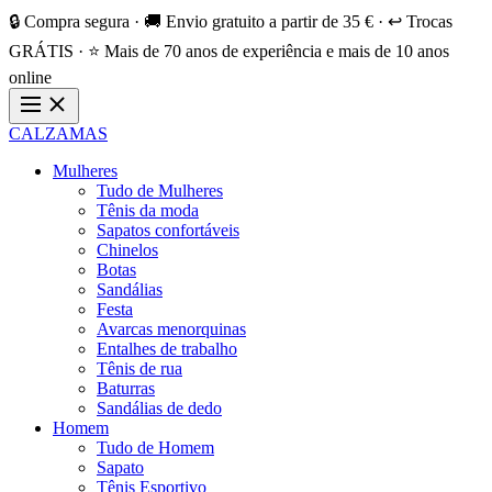
🔒 Compra segura · 🚚 Envio gratuito a partir de 35 € · ↩️ Trocas
GRÁTIS · ⭐ Mais de 70 anos de experiência e mais de 10 anos
online
CALZAMAS
Mulheres
Tudo de Mulheres
Tênis da moda
Sapatos confortáveis
Chinelos
Botas
Sandálias
Festa
Avarcas menorquinas
Entalhes de trabalho
Tênis de rua
Baturras
Sandálias de dedo
Homem
Tudo de Homem
Sapato
Tênis Esportivo