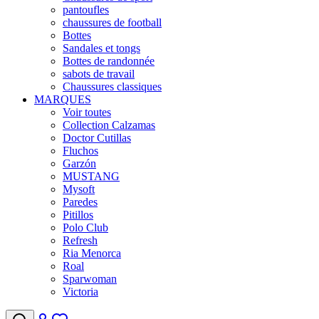
pantoufles
chaussures de football
Bottes
Sandales et tongs
Bottes de randonnée
sabots de travail
Chaussures classiques
MARQUES
Voir toutes
Collection Calzamas
Doctor Cutillas
Fluchos
Garzón
MUSTANG
Mysoft
Paredes
Pitillos
Polo Club
Refresh
Ria Menorca
Roal
Sparwoman
Victoria