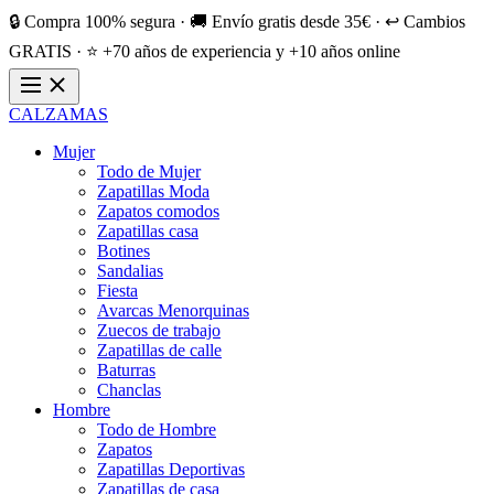
🔒 Compra 100% segura · 🚚 Envío gratis desde 35€ · ↩️ Cambios
GRATIS · ⭐ +70 años de experiencia y +10 años online
CALZAMAS
Mujer
Todo de Mujer
Zapatillas Moda
Zapatos comodos
Zapatillas casa
Botines
Sandalias
Fiesta
Avarcas Menorquinas
Zuecos de trabajo
Zapatillas de calle
Baturras
Chanclas
Hombre
Todo de Hombre
Zapatos
Zapatillas Deportivas
Zapatillas de casa