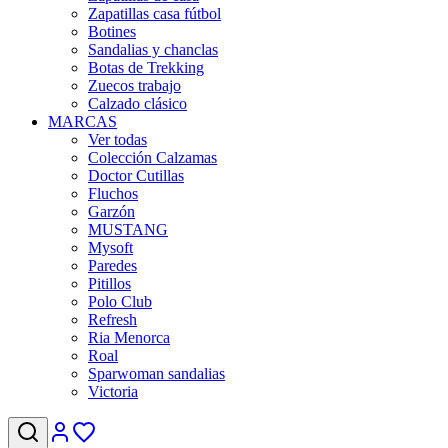
Zapatillas casa fútbol
Botines
Sandalias y chanclas
Botas de Trekking
Zuecos trabajo
Calzado clásico
MARCAS
Ver todas
Colección Calzamas
Doctor Cutillas
Fluchos
Garzón
MUSTANG
Mysoft
Paredes
Pitillos
Polo Club
Refresh
Ria Menorca
Roal
Sparwoman sandalias
Victoria