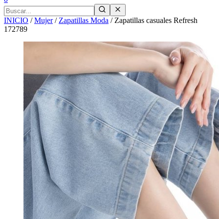
INICIO
/
Mujer
/
Zapatillas Moda
/
Zapatillas casuales Refresh
172789