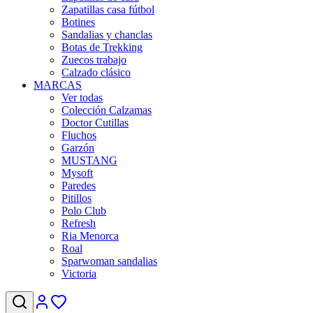
Zapatillas casa fútbol
Botines
Sandalias y chanclas
Botas de Trekking
Zuecos trabajo
Calzado clásico
MARCAS
Ver todas
Colección Calzamas
Doctor Cutillas
Fluchos
Garzón
MUSTANG
Mysoft
Paredes
Pitillos
Polo Club
Refresh
Ria Menorca
Roal
Sparwoman sandalias
Victoria