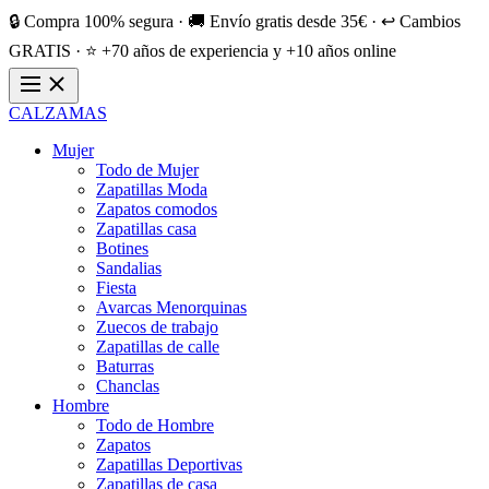
🔒 Compra 100% segura · 🚚 Envío gratis desde 35€ · ↩️ Cambios
GRATIS · ⭐ +70 años de experiencia y +10 años online
CALZAMAS
Mujer
Todo de Mujer
Zapatillas Moda
Zapatos comodos
Zapatillas casa
Botines
Sandalias
Fiesta
Avarcas Menorquinas
Zuecos de trabajo
Zapatillas de calle
Baturras
Chanclas
Hombre
Todo de Hombre
Zapatos
Zapatillas Deportivas
Zapatillas de casa