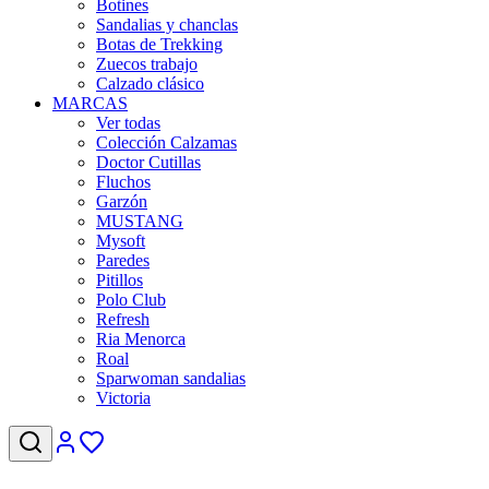
Botines
Sandalias y chanclas
Botas de Trekking
Zuecos trabajo
Calzado clásico
MARCAS
Ver todas
Colección Calzamas
Doctor Cutillas
Fluchos
Garzón
MUSTANG
Mysoft
Paredes
Pitillos
Polo Club
Refresh
Ria Menorca
Roal
Sparwoman sandalias
Victoria