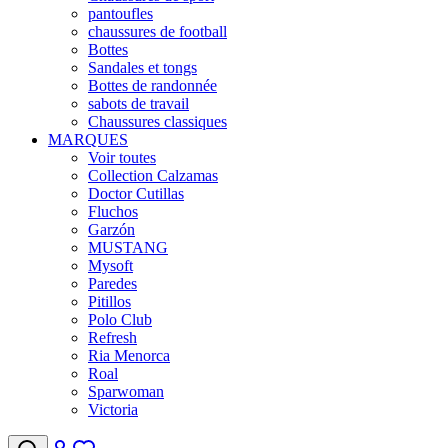
pantoufles
chaussures de football
Bottes
Sandales et tongs
Bottes de randonnée
sabots de travail
Chaussures classiques
MARQUES
Voir toutes
Collection Calzamas
Doctor Cutillas
Fluchos
Garzón
MUSTANG
Mysoft
Paredes
Pitillos
Polo Club
Refresh
Ria Menorca
Roal
Sparwoman
Victoria