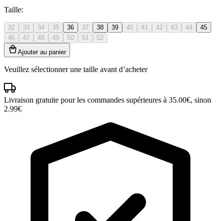
Taille:
32
33
34
35
36
37
38
39
40
41
42
43
44
45
46
47
48
49
50
51
52
Ajouter au panier
Veuillez sélectionner une taille avant d’acheter
Livraison gratuite pour les commandes supérieures à 35.00€, sinon
2.99€