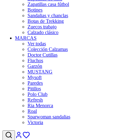
Zapatillas casa fútbol
Botines
Sandalias y chanclas
Botas de Trekking
Zuecos trabajo
Calzado clásico
MARCAS
Ver todas
Colección Calzamas
Doctor Cutillas
Fluchos
Garzón
MUSTANG
Mysoft
Paredes
Pitillos
Polo Club
Refresh
Ria Menorca
Roal
Sparwoman sandalias
Victoria