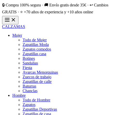
🔒 Compra 100% segura · 🚚 Envío gratis desde 35€ · ↩️ Cambios
GRATIS · ⭐ +70 años de experiencia y +10 años online
CALZAMAS
Mujer
Todo de Mujer
Zapatillas Moda
Zapatos comodos
Zapatillas casa
Botines
Sandalias
Fiesta
Avarcas Menorquinas
Zuecos de trabajo
Zapatillas de calle
Baturras
Chanclas
Hombre
Todo de Hombre
Zapatos
Zapatillas Deportivas
Zapatillas de casa