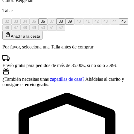
Color:
Beige tan
Talla:
32
33
34
35
36
37
38
39
40
41
42
43
44
45
46
47
48
49
50
51
52
Añadir a la cesta
Por favor, selecciona una Talla antes de comprar
Envío gratis para pedidos de más de 35.00€, si no solo 2.99€
¿También necesitas unas
zapatillas de casa?
Añádelas al carrito y
consigue el
envío gratis
.