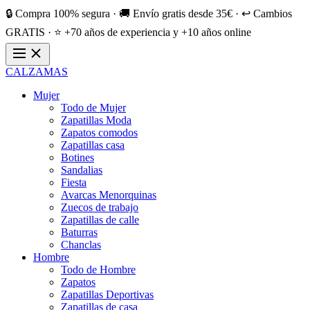
🔒 Compra 100% segura · 🚚 Envío gratis desde 35€ · ↩️ Cambios
GRATIS · ⭐ +70 años de experiencia y +10 años online
CALZAMAS
Mujer
Todo de Mujer
Zapatillas Moda
Zapatos comodos
Zapatillas casa
Botines
Sandalias
Fiesta
Avarcas Menorquinas
Zuecos de trabajo
Zapatillas de calle
Baturras
Chanclas
Hombre
Todo de Hombre
Zapatos
Zapatillas Deportivas
Zapatillas de casa