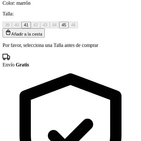
Color:
marrón
Talla:
39
40
41
42
43
44
45
46
Añadir a la cesta
Por favor, selecciona una Talla antes de comprar
Envío
Gratis