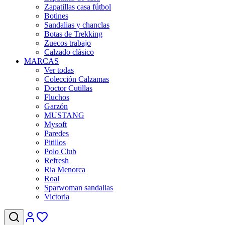
Zapatillas casa fútbol
Botines
Sandalias y chanclas
Botas de Trekking
Zuecos trabajo
Calzado clásico
MARCAS
Ver todas
Colección Calzamas
Doctor Cutillas
Fluchos
Garzón
MUSTANG
Mysoft
Paredes
Pitillos
Polo Club
Refresh
Ria Menorca
Roal
Sparwoman sandalias
Victoria