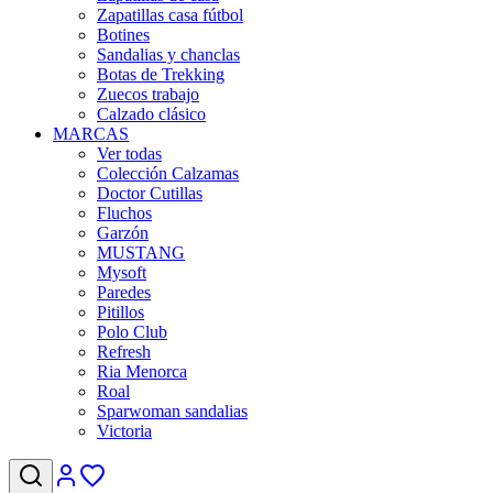
Zapatillas casa fútbol
Botines
Sandalias y chanclas
Botas de Trekking
Zuecos trabajo
Calzado clásico
MARCAS
Ver todas
Colección Calzamas
Doctor Cutillas
Fluchos
Garzón
MUSTANG
Mysoft
Paredes
Pitillos
Polo Club
Refresh
Ria Menorca
Roal
Sparwoman sandalias
Victoria