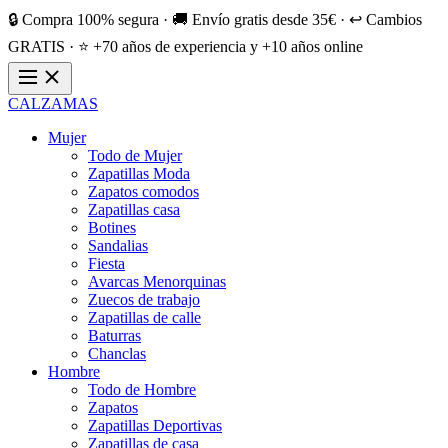
🔒 Compra 100% segura · 🚚 Envío gratis desde 35€ · ↩️ Cambios
GRATIS · ⭐ +70 años de experiencia y +10 años online
CALZAMAS
Mujer
Todo de Mujer
Zapatillas Moda
Zapatos comodos
Zapatillas casa
Botines
Sandalias
Fiesta
Avarcas Menorquinas
Zuecos de trabajo
Zapatillas de calle
Baturras
Chanclas
Hombre
Todo de Hombre
Zapatos
Zapatillas Deportivas
Zapatillas de casa