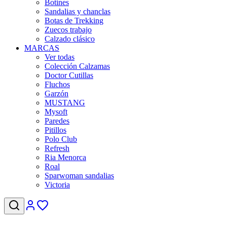
Botines
Sandalias y chanclas
Botas de Trekking
Zuecos trabajo
Calzado clásico
MARCAS
Ver todas
Colección Calzamas
Doctor Cutillas
Fluchos
Garzón
MUSTANG
Mysoft
Paredes
Pitillos
Polo Club
Refresh
Ria Menorca
Roal
Sparwoman sandalias
Victoria