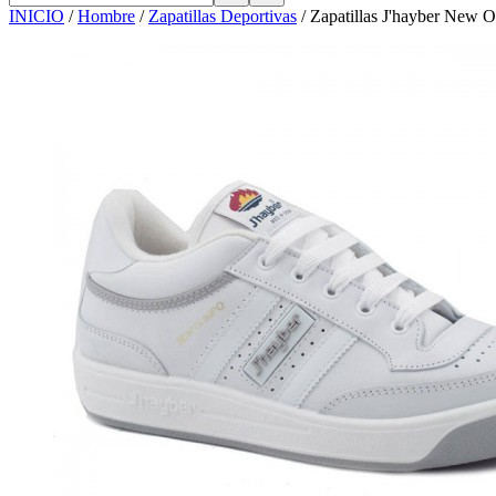
INICIO
/
Hombre
/
Zapatillas Deportivas
/
Zapatillas J'hayber New O