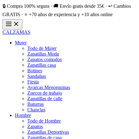
🔒 Compra 100% segura · 🚚 Envío gratis desde 35€ · ↩️ Cambios
GRATIS · ⭐ +70 años de experiencia y +10 años online
CALZAMAS
Mujer
Todo de Mujer
Zapatillas Moda
Zapatos comodos
Zapatillas casa
Botines
Sandalias
Fiesta
Avarcas Menorquinas
Zuecos de trabajo
Zapatillas de calle
Baturras
Chanclas
Hombre
Todo de Hombre
Zapatos
Zapatillas Deportivas
Zapatillas de casa