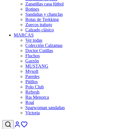
Zapatillas casa fútbol
Botines
Sandalias y chanclas
Botas de Trekking
Zuecos trabajo
Calzado clásico
MARCAS
Ver todas
Colección Calzamas
Doctor Cutillas
Fluchos
Garzón
MUSTANG
Mysoft
Paredes
Pitillos
Polo Club
Refresh
Ria Menorca
Roal
Sparwoman sandalias
Victoria