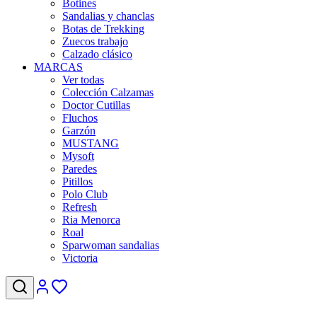
Botines
Sandalias y chanclas
Botas de Trekking
Zuecos trabajo
Calzado clásico
MARCAS
Ver todas
Colección Calzamas
Doctor Cutillas
Fluchos
Garzón
MUSTANG
Mysoft
Paredes
Pitillos
Polo Club
Refresh
Ria Menorca
Roal
Sparwoman sandalias
Victoria