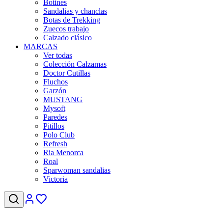
Botines
Sandalias y chanclas
Botas de Trekking
Zuecos trabajo
Calzado clásico
MARCAS
Ver todas
Colección Calzamas
Doctor Cutillas
Fluchos
Garzón
MUSTANG
Mysoft
Paredes
Pitillos
Polo Club
Refresh
Ria Menorca
Roal
Sparwoman sandalias
Victoria