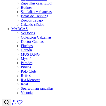
Zapatillas casa fútbol
Botines
Sandalias y chanclas
Botas de Trekking
Zuecos trabajo
Calzado clásico
MARCAS
Ver todas
Colección Calzamas
Doctor Cutillas
Fluchos
Garzón
MUSTANG
Mysoft
Paredes
Pitillos
Polo Club
Refresh
Ria Menorca
Roal
Sparwoman sandalias
Victoria