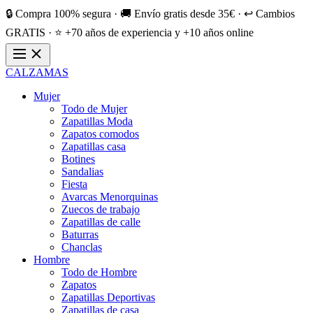
🔒 Compra 100% segura · 🚚 Envío gratis desde 35€ · ↩️ Cambios
GRATIS · ⭐ +70 años de experiencia y +10 años online
CALZAMAS
Mujer
Todo de Mujer
Zapatillas Moda
Zapatos comodos
Zapatillas casa
Botines
Sandalias
Fiesta
Avarcas Menorquinas
Zuecos de trabajo
Zapatillas de calle
Baturras
Chanclas
Hombre
Todo de Hombre
Zapatos
Zapatillas Deportivas
Zapatillas de casa