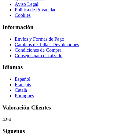
Aviso Legal
Política de Privacidad
Cookies
Información
Envíos y Formas de Pago
Cambios de Talla - Devoluciones
Condiciones de Compra
Consejos para el calzado
Idiomas
Español
Français
Català
Portugues
Valoración Clientes
4.94
Síguenos