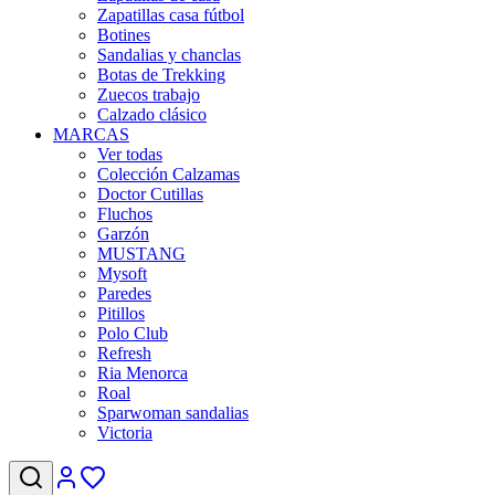
Zapatillas casa fútbol
Botines
Sandalias y chanclas
Botas de Trekking
Zuecos trabajo
Calzado clásico
MARCAS
Ver todas
Colección Calzamas
Doctor Cutillas
Fluchos
Garzón
MUSTANG
Mysoft
Paredes
Pitillos
Polo Club
Refresh
Ria Menorca
Roal
Sparwoman sandalias
Victoria