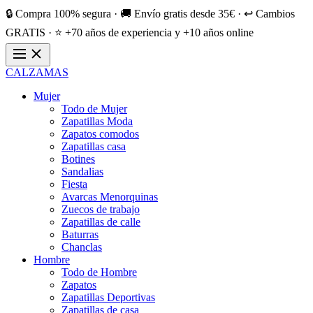
🔒 Compra 100% segura · 🚚 Envío gratis desde 35€ · ↩️ Cambios
GRATIS · ⭐ +70 años de experiencia y +10 años online
CALZAMAS
Mujer
Todo de Mujer
Zapatillas Moda
Zapatos comodos
Zapatillas casa
Botines
Sandalias
Fiesta
Avarcas Menorquinas
Zuecos de trabajo
Zapatillas de calle
Baturras
Chanclas
Hombre
Todo de Hombre
Zapatos
Zapatillas Deportivas
Zapatillas de casa