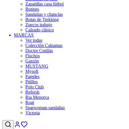
Zapatillas casa fútbol
Botines
Sandalias y chanclas
Botas de Trekking
Zuecos trabajo
Calzado clásico
MARCAS
Ver todas
Colección Calzamas
Doctor Cutillas
Fluchos
Garzón
MUSTANG
Mysoft
Paredes
Pitillos
Polo Club
Refresh
Ria Menorca
Roal
Sparwoman sandalias
Victoria