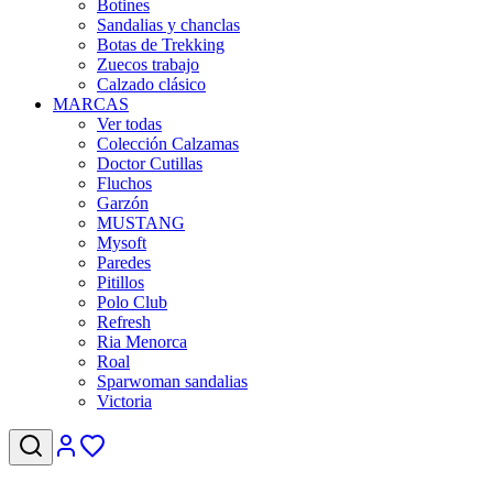
Botines
Sandalias y chanclas
Botas de Trekking
Zuecos trabajo
Calzado clásico
MARCAS
Ver todas
Colección Calzamas
Doctor Cutillas
Fluchos
Garzón
MUSTANG
Mysoft
Paredes
Pitillos
Polo Club
Refresh
Ria Menorca
Roal
Sparwoman sandalias
Victoria