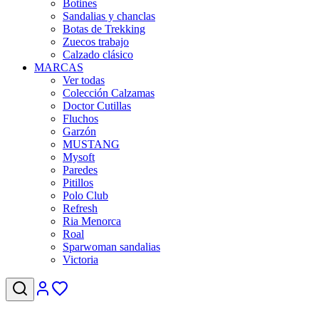
Botines
Sandalias y chanclas
Botas de Trekking
Zuecos trabajo
Calzado clásico
MARCAS
Ver todas
Colección Calzamas
Doctor Cutillas
Fluchos
Garzón
MUSTANG
Mysoft
Paredes
Pitillos
Polo Club
Refresh
Ria Menorca
Roal
Sparwoman sandalias
Victoria