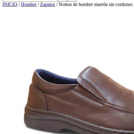
INICIO
/
Hombre
/
Zapatos
/
Notton de hombre marrón sin cordones