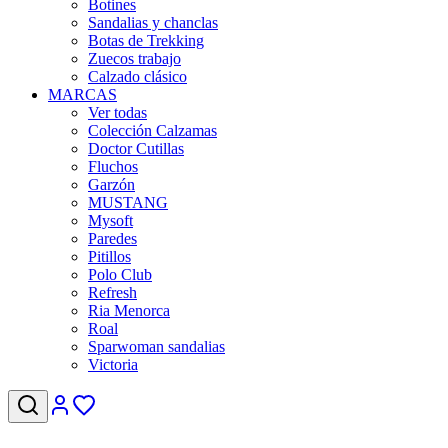
Botines
Sandalias y chanclas
Botas de Trekking
Zuecos trabajo
Calzado clásico
MARCAS
Ver todas
Colección Calzamas
Doctor Cutillas
Fluchos
Garzón
MUSTANG
Mysoft
Paredes
Pitillos
Polo Club
Refresh
Ria Menorca
Roal
Sparwoman sandalias
Victoria