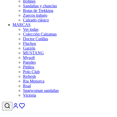
Botines
Sandalias y chanclas
Botas de Trekking
Zuecos trabajo
Calzado clásico
MARCAS
Ver todas
Colección Calzamas
Doctor Cutillas
Fluchos
Garzón
MUSTANG
Mysoft
Paredes
Pitillos
Polo Club
Refresh
Ria Menorca
Roal
Sparwoman sandalias
Victoria