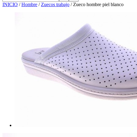
INICIO
/
Hombre
/
Zuecos trabajo
/
Zueco hombre piel blanco