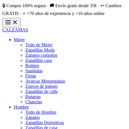
🔒 Compra 100% segura · 🚚 Envío gratis desde 35€ · ↩️ Cambios
GRATIS · ⭐ +70 años de experiencia y +10 años online
CALZAMAS
Mujer
Todo de Mujer
Zapatillas Moda
Zapatos comodos
Zapatillas casa
Botines
Sandalias
Fiesta
Avarcas Menorquinas
Zuecos de trabajo
Zapatillas de calle
Baturras
Chanclas
Hombre
Todo de Hombre
Zapatos
Zapatillas Deportivas
Zapatillas de casa