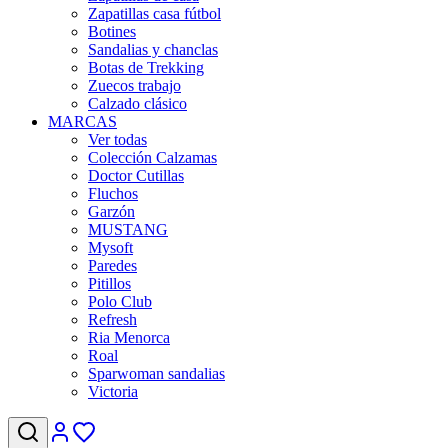
Zapatillas casa fútbol
Botines
Sandalias y chanclas
Botas de Trekking
Zuecos trabajo
Calzado clásico
MARCAS
Ver todas
Colección Calzamas
Doctor Cutillas
Fluchos
Garzón
MUSTANG
Mysoft
Paredes
Pitillos
Polo Club
Refresh
Ria Menorca
Roal
Sparwoman sandalias
Victoria