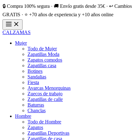
🔒 Compra 100% segura · 🚚 Envío gratis desde 35€ · ↩️ Cambios
GRATIS · ⭐ +70 años de experiencia y +10 años online
CALZAMAS
Mujer
Todo de Mujer
Zapatillas Moda
Zapatos comodos
Zapatillas casa
Botines
Sandalias
Fiesta
Avarcas Menorquinas
Zuecos de trabajo
Zapatillas de calle
Baturras
Chanclas
Hombre
Todo de Hombre
Zapatos
Zapatillas Deportivas
Zapatillas de casa