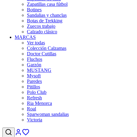
Zapatillas casa fútbol
Botines
Sandalias y chanclas
Botas de Trekking
Zuecos trabajo
Calzado clásico
MARCAS
Ver todas
Colección Calzamas
Doctor Cutillas
Fluchos
Garzón
MUSTANG
Mysoft
Paredes
Pitillos
Polo Club
Refresh
Ria Menorca
Roal
Sparwoman sandalias
Victoria