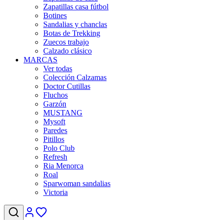
Zapatillas casa fútbol
Botines
Sandalias y chanclas
Botas de Trekking
Zuecos trabajo
Calzado clásico
MARCAS
Ver todas
Colección Calzamas
Doctor Cutillas
Fluchos
Garzón
MUSTANG
Mysoft
Paredes
Pitillos
Polo Club
Refresh
Ria Menorca
Roal
Sparwoman sandalias
Victoria