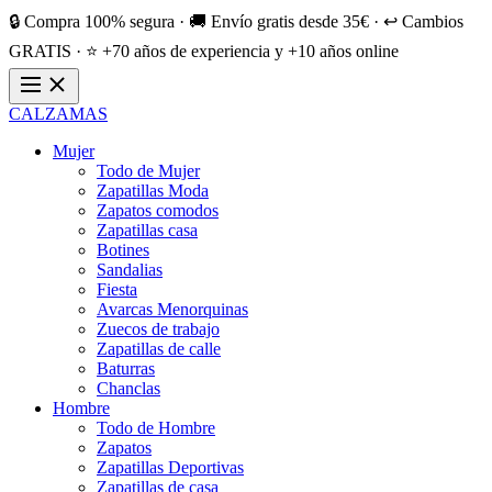
🔒 Compra 100% segura · 🚚 Envío gratis desde 35€ · ↩️ Cambios
GRATIS · ⭐ +70 años de experiencia y +10 años online
CALZAMAS
Mujer
Todo de Mujer
Zapatillas Moda
Zapatos comodos
Zapatillas casa
Botines
Sandalias
Fiesta
Avarcas Menorquinas
Zuecos de trabajo
Zapatillas de calle
Baturras
Chanclas
Hombre
Todo de Hombre
Zapatos
Zapatillas Deportivas
Zapatillas de casa