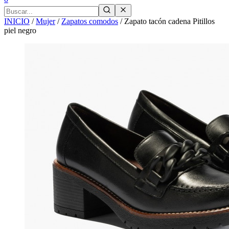
INICIO
/
Mujer
/
Zapatos comodos
/
Zapato tacón cadena Pitillos
piel negro