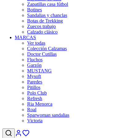
Zapatillas casa fútbol
Botines
Sandalias y chanclas
Botas de Trekking
Zuecos trabajo
Calzado clásico
MARCAS
Ver todas
Colección Calzamas
Doctor Cutillas
Fluchos
Garzón
MUSTANG
Mysoft
Paredes
Pitillos
Polo Club
Refresh
Ria Menorca
Roal
Sparwoman sandalias
Victoria