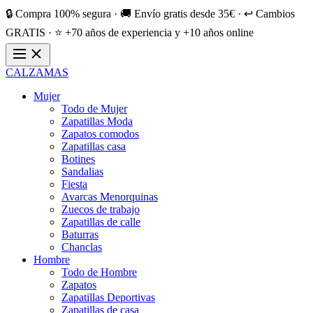
🔒 Compra 100% segura · 🚚 Envío gratis desde 35€ · ↩️ Cambios
GRATIS · ⭐ +70 años de experiencia y +10 años online
CALZAMAS
Mujer
Todo de Mujer
Zapatillas Moda
Zapatos comodos
Zapatillas casa
Botines
Sandalias
Fiesta
Avarcas Menorquinas
Zuecos de trabajo
Zapatillas de calle
Baturras
Chanclas
Hombre
Todo de Hombre
Zapatos
Zapatillas Deportivas
Zapatillas de casa