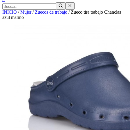
INICIO
/
Mujer
/
Zuecos de trabajo
/
Zueco tira trabajo Chanclas
azul marino