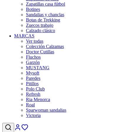
Zapatillas casa fútbol
Botines
Sandalias y chanclas
Botas de Trekking
Zuecos trabajo
Calzado clásico
MARCAS
Ver todas
Colección Calzamas
Doctor Cutillas
Fluchos
Garzón
MUSTANG
Mysoft
Paredes
Pitillos
Polo Club
Refresh
Ria Menorca
Roal
Sparwoman sandalias
Victoria