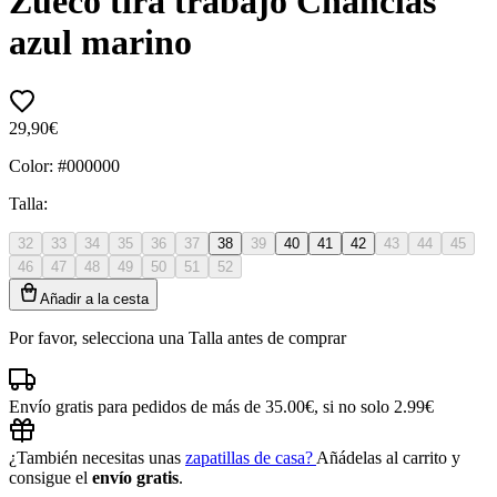
Zueco tira trabajo Chanclas
azul marino
29,90€
Color:
#000000
Talla:
32
33
34
35
36
37
38
39
40
41
42
43
44
45
46
47
48
49
50
51
52
Añadir a la cesta
Por favor, selecciona una Talla antes de comprar
Envío gratis para pedidos de más de 35.00€, si no solo 2.99€
¿También necesitas unas
zapatillas de casa?
Añádelas al carrito y
consigue el
envío gratis
.