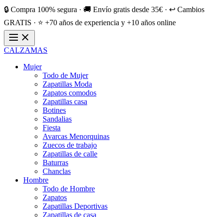
🔒 Compra 100% segura · 🚚 Envío gratis desde 35€ · ↩️ Cambios
GRATIS · ⭐ +70 años de experiencia y +10 años online
CALZAMAS
Mujer
Todo de Mujer
Zapatillas Moda
Zapatos comodos
Zapatillas casa
Botines
Sandalias
Fiesta
Avarcas Menorquinas
Zuecos de trabajo
Zapatillas de calle
Baturras
Chanclas
Hombre
Todo de Hombre
Zapatos
Zapatillas Deportivas
Zapatillas de casa