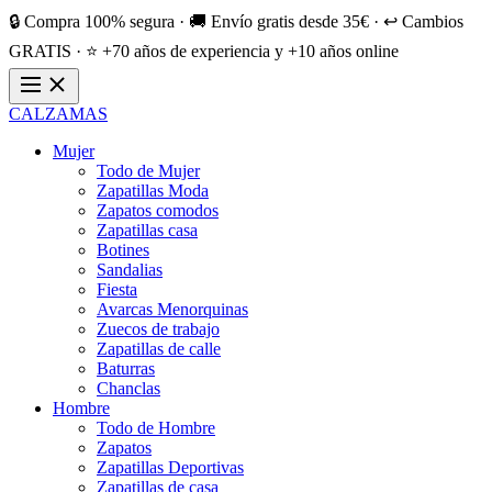
🔒 Compra 100% segura · 🚚 Envío gratis desde 35€ · ↩️ Cambios
GRATIS · ⭐ +70 años de experiencia y +10 años online
CALZAMAS
Mujer
Todo de Mujer
Zapatillas Moda
Zapatos comodos
Zapatillas casa
Botines
Sandalias
Fiesta
Avarcas Menorquinas
Zuecos de trabajo
Zapatillas de calle
Baturras
Chanclas
Hombre
Todo de Hombre
Zapatos
Zapatillas Deportivas
Zapatillas de casa