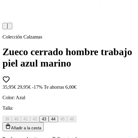
Colección Calzamas
Zueco cerrado hombre trabajo
piel azul marino
35,95€
29,95€
-17%
Te ahorras 6,00€
Color:
Azul
Talla:
39
40
41
42
43
44
45
46
Añadir a la cesta