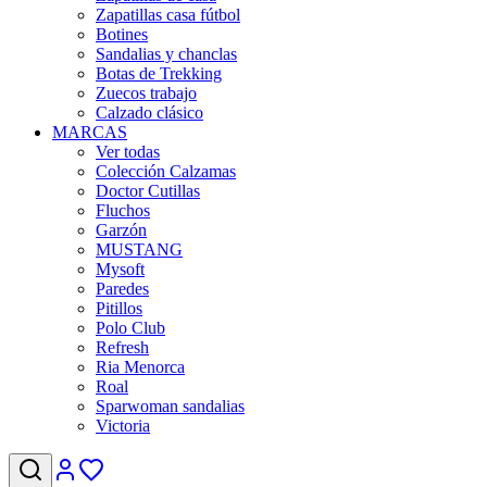
Zapatillas casa fútbol
Botines
Sandalias y chanclas
Botas de Trekking
Zuecos trabajo
Calzado clásico
MARCAS
Ver todas
Colección Calzamas
Doctor Cutillas
Fluchos
Garzón
MUSTANG
Mysoft
Paredes
Pitillos
Polo Club
Refresh
Ria Menorca
Roal
Sparwoman sandalias
Victoria